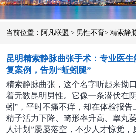
当前位置：
阿凡联盟
>
男性不育
>
精索静
昆明精索静脉曲张手术：专业医生
复案例，告别“蚯蚓腿”
精索静脉曲张，这个名字听起来拗
着无数昆明男性。它像一条潜伏在阴
蚓”，平时不痛不痒，却在体检报告
精子活力下降、畸形率升高、睾丸萎
人计划”屡屡落空，不少人才惊觉，