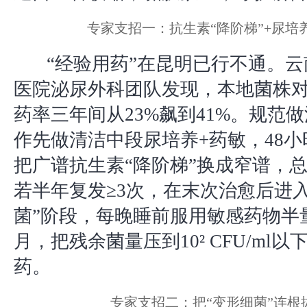
专家支招一：抗生素“降阶梯”+尿培养
“经验用药”在昆明已行不通。
医院泌尿外科团队发现，本地菌株
药率三年间从23%飙到41%。规范
作先做清洁中段尿培养+药敏，48
把广谱抗生素“降阶梯”换成窄谱，总疗
若半年复发≥3次，在末次治愈后进
菌”阶段，每晚睡前服用敏感药物半量
月，把残余菌量压到10² CFU/ml
药。
专家支招二：把“变形细菌”连根