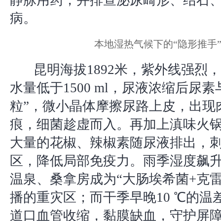
静脉用药，并排查泌尿畸形、结石
病。
本地湿热气候下的“隐形推手
昆明海拔1892米，紫外线强烈
水量低于1500 ml，尿液浓缩后尿
粒”，微小晶体摩擦尿路上皮，出现
痕，细菌趁虚而入。再加上滇味火
大量的花椒、辣椒素随尿液排出，
区，降低局部免疫力。雨季湿度飙
温泉、桑拿房成为“大肠埃希菌+克雷
播的重灾区；而干季早晚10 ℃的温
道口血管收缩，黏膜缺血，守护屏