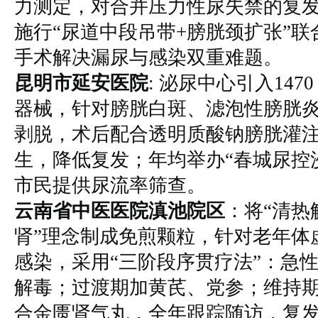
力测定，对合并压力性尿失禁的复
施行“尿道中段吊带+膀胱颈扩张”联
手术解决漏尿与感染双重难题。
昆明市延安医院
: 泌尿中心引入147
器械，针对膀胱白斑、滤泡性膀胱
剥脱，术后配合透明质酸钠膀胱灌
生，降低复发；年均举办“春城尿控
市民提供尿流率筛查。
云南省中医医院滇池院区
：将“清热
肾”理念制成免煎颗粒，针对老年体
感染，采用“三阶段序贯疗法”：急
解毒；过渡期加黄芪、党参；维持
合金匮肾气丸，全年跟踪随访，复