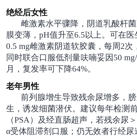
绝经后女性
雌激素水平骤降，阴道乳酸杆菌
膜变薄，pH值升至6.5以上。可在
0.5 mg雌激素阴道软胶囊，每周2
同时联合口服低剂量呋喃妥因50 mg
月，复发率可下降64%。
老年男性
前列腺增生导致残余尿增多，膀
生，诱发细菌潜伏。建议每年检测
（PSA）及经直肠超声，若残余尿＞5
α受体阻滞剂口服；仍无效者行经尿