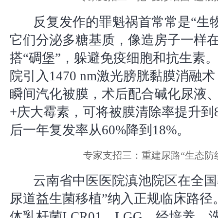
反复发作的罪魁祸首常常是“生
它们分泌多糖基质，像造房子一样
搭“碉堡”，躲避免疫细胞和抗生素
院引入1470 nm激光膀胱黏膜消融
瞬间汽化被膜，术后配合碱化尿液
+庆大霉素，可将被膜清除率提升到8
后一年复发率从60%降到18%。
专家支招三：重建尿路“生态防
云南省中医医院滇池院区在全国
尿道益生菌移植”纳入正规临床路径
体乳杆菌LCR01、LGG，经培养