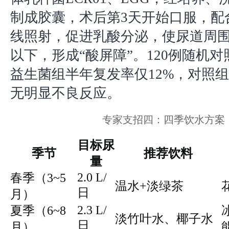
制成胶囊，术后第3天开始口服，配
线照射，促进乳酸分泌，使尿道周围p
以下，形成“酸屏障”。120例随机
益生菌组半年复发率仅12%，对照组
无明显不良反应。
专家支招四：四季饮水方案
目标尿
季节
推荐饮料
量
2.0 L/
春季（3~5
温水+淡绿茶
日
月）
2.3 L/
夏季（6~8
淡竹叶水、椰子水
日
月）