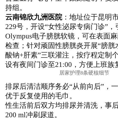
持组。
云南锦欣九洲医院
：地址位于昆明
229号，开设“女性泌尿专病门诊”
Olympus电子膀胱软镜，可在表面
检查；针对顽固性膀胱炎开展“膀胱
酸钠+肝素”三联灌注，按疗程定制
设有夜间门诊至21:00，方便上班族
居家护理8条硬核细节
排尿后清洁顺序务必“从前向后”，
优于反复使用的毛巾。
性生活前后双方均排尿并清洗，事后
200 ml冲刷尿道。