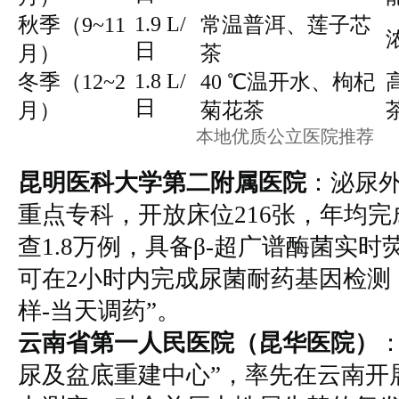
1.9 L/
秋季（9~11
常温普洱、莲子芯
日
月）
茶
1.8 L/
冬季（12~2
40 ℃温开水、枸杞
日
月）
菊花茶
本地优质公立医院推荐
昆明医科大学第二附属医院
：泌尿
重点专科，开放床位216张，年均
查1.8万例，具备β-超广谱酶菌实
可在2小时内完成尿菌耐药基因检测
样-当天调药”。
云南省第一人民医院（昆华医院）
尿及盆底重建中心”，率先在云南开