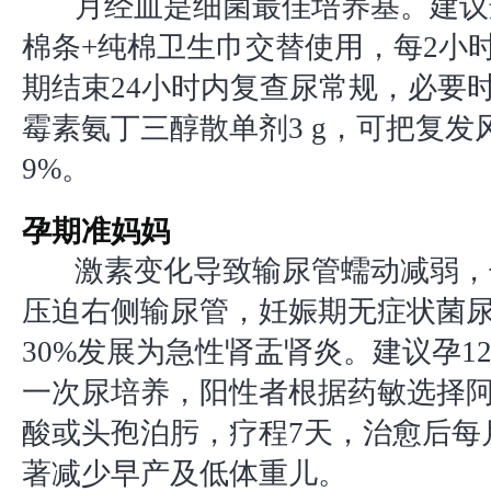
月经血是细菌最佳培养基。建议
棉条+纯棉卫生巾交替使用，每2小
期结束24小时内复查尿常规，必要
霉素氨丁三醇散单剂3 g，可把复发
9%。
孕期准妈妈
激素变化导致输尿管蠕动减弱，
压迫右侧输尿管，妊娠期无症状菌
30%发展为急性肾盂肾炎。建议孕12
一次尿培养，阳性者根据药敏选择
酸或头孢泊肟，疗程7天，治愈后每
著减少早产及低体重儿。