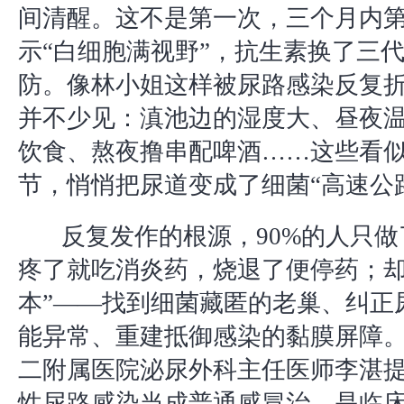
间清醒。这不是第一次，三个月内
示“白细胞满视野”，抗生素换了三
防。像林小姐这样被尿路感染反复
并不少见：滇池边的湿度大、昼夜
饮食、熬夜撸串配啤酒……这些看
节，悄悄把尿道变成了细菌“高速公
反复发作的根源，90%的人只做
疼了就吃消炎药，烧退了便停药；却
本”——找到细菌藏匿的老巢、纠正
能异常、重建抵御感染的黏膜屏障
二附属医院泌尿外科主任医师李湛提
性尿路感染当成普通感冒治，是临