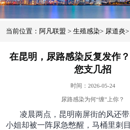
当前位置：
阿凡联盟
>
生殖感染
>
尿道炎
>
在昆明，尿路感染反复发作？
您支几招
时间：2026-05-24
尿路感染为何“缠”上你？
凌晨两点，昆明南屏街的风还带
小姐却被一阵尿急憋醒，马桶里刺