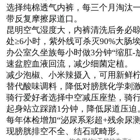
选择纯棉透气内裤，每三个月淘汰
带反复摩擦尿道口。
昆明空气湿度大，内裤清洗后务必
处≥6小时，紫外线可杀灭90%大肠
办公室久坐族每小时做3分钟“缩肛-
速盆腔血液回流，减少细菌定植。
减少泡椒、小米辣摄入，可用新鲜
替代酸味调料，降低对膀胱化学刺
骑行爱好者选择中空减压座垫，骑行
起身站立踩踏1分钟，降低尿道压迫
每年体检增加“泌尿系彩超+残余尿测
现膀胱排空不全、结石或畸形。