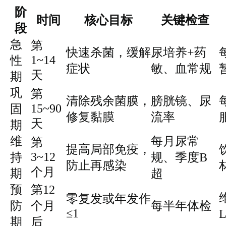
阶
时间
核心目标
关键检查
段
急
第
快速杀菌，缓解
尿培养+药
1~14
性
症状
敏、血常规
天
期
巩
第
清除残余菌膜，
膀胱镜、尿
15~90
固
修复黏膜
流率
天
期
维
每月尿常
第
提高局部免疫，
3~12
持
规、季度B
防止再感染
个月
期
超
预
第12
零复发或年发作
防
个月
每半年体检
≤1
期
后