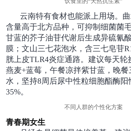
饮食里的“天然抗生素”
云南特有食材也能派上用场。曲
含量高于北方品种，可抑制细菌菌
甘蓝的芥子油苷代谢后生成异硫氰
膜；文山三七花泡水，含三七皂苷R
胱上皮TLR4炎症通路。建议每天轮
燕麦+蓝莓，午餐凉拌紫甘蓝，晚餐
水，坚持8周后尿中性粒细胞酯酶阳
35%。
不同人群的个性化方案
青春期女生