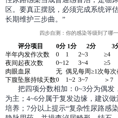
区。要真正摆脱，必须完成系统评
长期维护三步曲。”
四步自测：你的感染等级到了哪
评分项目
0分
1分
2分
3
0
1
2~3
≥4
半年内发作次数
0~1
2
3~4
≥5
夜间起夜次数
肉眼血尿
无
偶见
每周≥1次
每次
0
1~2
3~7
下腹坠胀持续天数
＞7
把四项分数相加：0~3分为偶发
为主；4~6分属于复发边缘，建议做
培养；7分以上提示“复杂性尿路感染