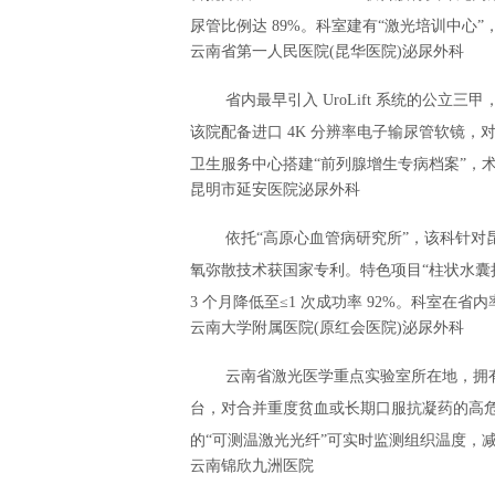
尿管比例达 89%。科室建有“激光培训中心”
云南省第一人民医院(昆华医院)泌尿外科
省内最早引入 UroLift 系统的公立三
该院配备进口 4K 分辨率电子输尿管软镜
卫生服务中心搭建“前列腺增生专病档案”，术后 
昆明市延安医院泌尿外科
依托“高原心血管病研究所”，该科针
氧弥散技术获国家专利。特色项目“柱状水囊扩
3 个月降低至≤1 次成功率 92%。科室在省内率
云南大学附属医院(原红会医院)泌尿外科
云南省激光医学重点实验室所在地，拥有
台，对合并重度贫血或长期口服抗凝药的高危
的“可测温激光光纤”可实时监测组织温度，减
云南锦欣九洲医院