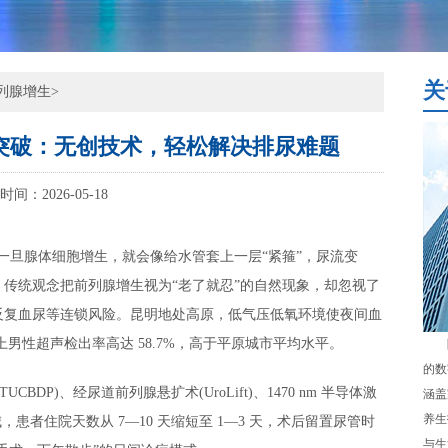
关
列腺增生
>
突破：无创技术，轻松解决排尿难题
时间：2026-05-18
ra，一旦腺体细胞增生，就会像给水管套上一层“紧箍”，尿流变
传统观念把前列腺增生视为“老了就忍”的自然现象，却忽视了
反复血尿等连锁风险。昆明地处高原，低气压低氧环境使夜间血
上男性超声检出率高达 58.7%，高于平原城市平均水平。
的数
DP)、经尿道前列腺悬扩术(UroLift)、1470 nm 半导体激
涵盖
养生
城，患者住院天数从 7—10 天缩短至 1—3 天，术后留置尿管时
与生