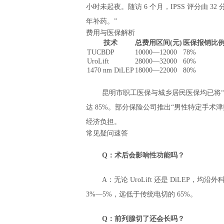
小时未起夜。随访 6 个月，IPSS 评分由 
年补药。”
费用与医保解析
技术
总费用区间(元)
医保报销比
TUCBDP
10000—12000
78%
UroLift
28000—32000
60%
1470 nm DiLEP
18000—22000
80%
昆明市职工医保与城乡居民医保均已将
达 85%。部分保险公司推出“男性特定手术津贴
经济负担。
常见疑问速答
Q：术后会影响性功能吗？
A：无论 UroLift 还是 DiLE
3%—5%，远低于传统电切的 65%。
Q：前列腺切了还会长吗？