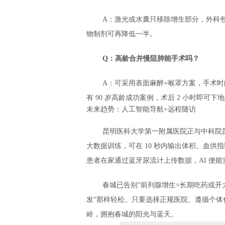
A：激光或水囊只移除增生部分，外科包膜
物制剂可再降低一半。
Q：高龄合并慢阻肺能手术吗？
A：可采用表面麻醉+喉罩方案，手术时
有 90 岁高龄成功案例，术后 2 小时即可下
未来趋势：人工智能导航+远程随访
昆明医科大学第一附属医院正与中科院昆明
大数据训练，可在 10 秒内输出体积、血供指
患者在家通过蓝牙尿流计上传数据，AI 便
春城已告别“前列腺增生=长期吃药或开
发”那样轻松。只要选择正规医院、遵循个
岭，拥抱春城的阳光与蓝天。