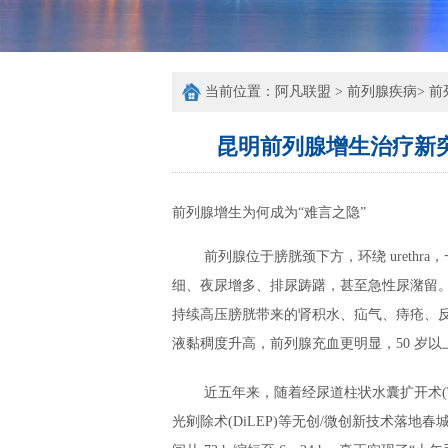
当前位置：
阿凡联盟
>
前列腺疾病
>
前
昆明前列腺增生治疗新
前列腺增生为何成为“难言之隐”
前列腺位于膀胱颈下方，环绕 ureth
细、夜尿增多、排尿踌躇，甚至急性尿潴留。
持续高压膀胱带来的肾积水、疝气、痔疮、
液黏稠度升高，前列腺充血更明显，50 岁以
近五年来，随着经尿道柱状水囊扩开术(TUCB
光剜除术(DiLEP)等无创/微创新技术落地春