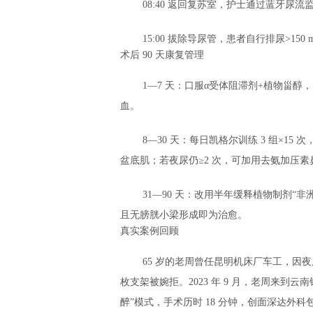
08:40 返回复苏室，护士通过蓝牙尿流
15:00 拔除导尿管，患者自行排尿>150
术后 90 天康复管理
1—7 天：口服α受体阻滞剂+植物甾醇，
血。
8—30 天：每日凯格尔训练 3 组×1
盆底肌；若夜尿仍≥2 次，可加用去氨加压素
31—90 天：改用半年缓释植物制剂“非
且无膀胱小梁形成即为治愈。
真实案例回顾
65 岁的老周曾任昆明机床厂车工，因夜尿
枚支架被婉拒。2023 年 9 月，老周来到云
醉”模式，手术历时 18 分钟，创面深达外科包