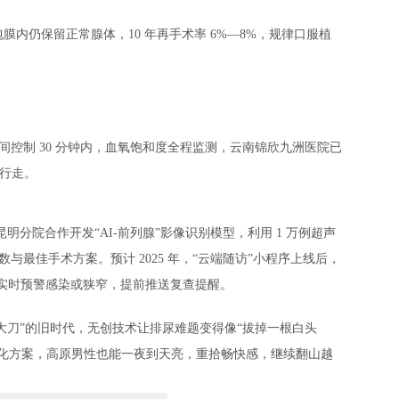
内仍保留正常腺体，10 年再手术率 6%—8%，规律口服植
间控制 30 分钟内，血氧饱和度全程监测，云南锦欣九洲医院已
地行走。
分院合作开发“AI-前列腺”影像识别模型，利用 1 万例超声
数与最佳手术方案。预计 2025 年，“云端随访”小程序上线后，
能实时预警感染或狭窄，提前推送复查提醒。
大刀”的旧时代，无创技术让排尿难题变得像“拔掉一根白头
体化方案，高原男性也能一夜到天亮，重拾畅快感，继续翻山越