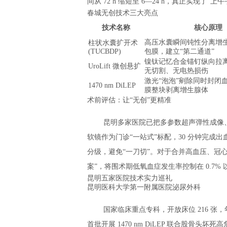
间从 72 h 缩短至 6—24 h，真正实现了
春城无创技术三大亮点
技术名称
核心原理
高压水囊瞬间钝性分离增
柱状水囊扩开术
(TUCBDP)
包膜，建立“第二通道”
镍钛记忆合金锚钉纵向拉
UroLift 微创悬扩
无切割、无电热损伤
激光“泡泡”剜除同时封闭
1470 nm DiLEP
膜整块剥离增生腺体
术前评估：让“无创”更精准
昆明多家医院已把多参数超声弹性成像、
软镜作为门诊“一站式”标配，30 分钟完成出
分级，避免“一刀切”。对于合并高血压、冠心病
案”，将围术期低氧血症发生率控制在 0.7% 
昆明五家医院技术实力巡礼
昆明医科大学第一附属医院泌尿外科
国家临床重点专科，开放床位 216 张
首批开展 1470 nm DiLEP 联合股骨头坏死