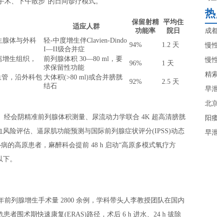
“上午手术、下午散步”的日间诊疗模式。
热
保留射精
平均住
适应人群
功能率
院日
成
生腺体与外科
轻-中度增生伴Clavien-Dindo
94%
1.2 天
慢
I—II级合并症
离增生组织，
前列腺体积 30—80 ml，要
慢
96%
1 天
求保留性功能
精
血管，沿外科包
大体积(>80 ml)或合并膀胱
92%
2.5 天
结石
早
北
经会阴精准前列腺体积测量、尿流动力学联合 4K 超高清膀胱
阳
血风险评估、逼尿肌功能预测与国际前列腺症状评分(IPSS)动态
早
的高原患者，麻醉科会提前 48 h 启动“高原多模式氧疗方
以下。
，年前列腺增生手术量 2800 余例，学科带头人李教授团队在国内
高危患者围术期快速康复(ERAS)路径，术后 6 h 进水、24 h 拔除