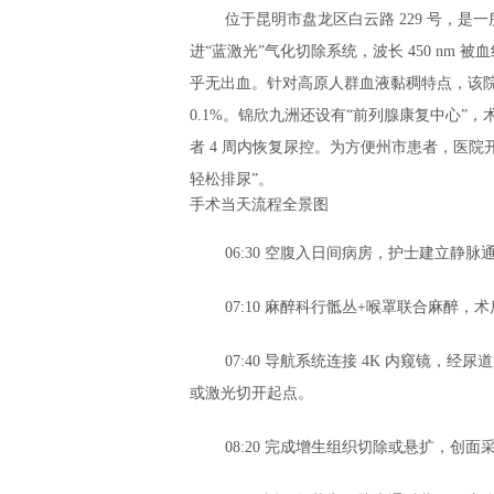
位于昆明市盘龙区白云路 229 号，是一
进“蓝激光”气化切除系统，波长 450 nm 
乎无出血。针对高原人群血液黏稠特点，该院
0.1%。锦欣九洲还设有“前列腺康复中心
者 4 周内恢复尿控。为方便州市患者，医
轻松排尿”。
手术当天流程全景图
06:30 空腹入日间病房，护士建立静
07:10 麻醉科行骶丛+喉罩联合麻醉，术
07:40 导航系统连接 4K 内窥镜，
或激光切开起点。
08:20 完成增生组织切除或悬扩，