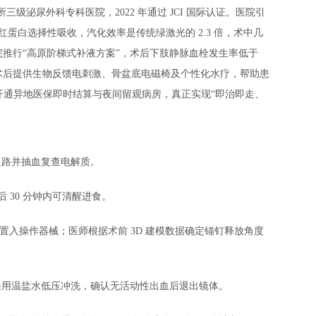
所三级泌尿外科专科医院，2022 年通过 JCI 国际认证。医院引
被血红蛋白选择性吸收，汽化效率是传统绿激光的 2.3 倍，术中几
推行“高原阶梯式补液方案”，术后下肢静脉血栓发生率低于
”，术后提供生物反馈电刺激、骨盆底电磁椅及个性化水疗，帮助患
院开通异地医保即时结算与夜间留观病房，真正实现“即治即走、
脉通路并抽血复查电解质。
后 30 分钟内可清醒进食。
经尿道置入操作器械；医师根据术前 3D 建模数据确定锚钉释放角度
创面采用温盐水低压冲洗，确认无活动性出血后退出镜体。