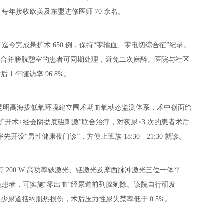
，每年接收欧美及东盟进修医师 70 余名。
甲，迄今完成悬扩术 650 例，保持“零输血、零电切综合征”纪录。
，对合并膀胱憩室的患者可同期处理，避免二次麻醉。医院与社区
1 年随访率 96.8%。
对昆明高海拔低氧环境建立围术期血氧动态监测体系，术中创面给
开术+经会阴盆底磁刺激”联合治疗，对夜尿≥3 次的患者术后
先开设“男性健康夜门诊”，方便上班族 18:30—21:30 就诊。
 200 W 高功率钬激光、铥激光及摩西脉冲激光三位一体平
患者，可实施“零出血”经尿道前列腺剜除。该院自行研发
少尿道括约肌热损伤，术后压力性尿失禁率低于 0.5%。