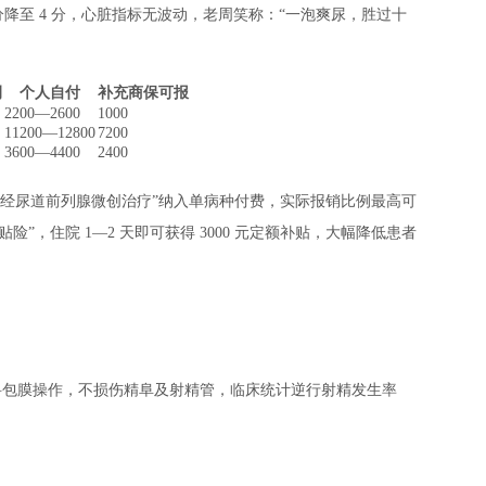
32 分降至 4 分，心脏指标无波动，老周笑称：“一泡爽尿，胜过十
例
个人自付
补充商保可报
2200—2600
1000
11200—12800
7200
3600—4400
2400
“经尿道前列腺微创治疗”纳入单病种付费，实际报销比例最高可
险”，住院 1—2 天即可获得 3000 元定额补贴，大幅降低患者
P，均沿外科包膜操作，不损伤精阜及射精管，临床统计逆行射精发生率