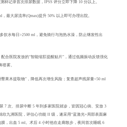
监测杯记录首次排尿数据，IPSS 评分立即下降 10 分以上。
 ml，最大尿流率(Qmax)提升 50% 以上即可办理出院。
多饮水每日>2500 ml，避免骑行与泡热水澡，防止继发性出
5 次，配合医院发放的“智能缩肛提醒贴片”，通过低频振动反馈强化
鼻喷雾。
洲臀果木提取物”，降低再次增生风险；复查超声残尿量<50 ml
 7 次、排尿中断 5 年到多家医院就诊，皆因冠心病、安放 3
南锦欣九洲医院，评估心功能 II 级，遂采用“蓝激光+局部表面麻
膜，出血 5 ml。术后 4 小时他在走廊散步，夜间首次睡眠 6