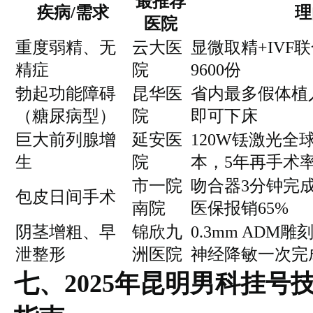
最推荐
疾病/需求
理
医院
重度弱精、无
云大医
显微取精+IVF
精症
院
9600份
勃起功能障碍
昆华医
省内最多假体植
（糖尿病型）
院
即可下床
巨大前列腺增
延安医
120W铥激光全
生
院
本，5年再手术率
市一院
吻合器3分钟完
包皮日间手术
南院
医保报销65%
阴茎增粗、早
锦欣九
0.3mm ADM雕
泄整形
洲医院
神经降敏一次完
七、2025年昆明男科挂号