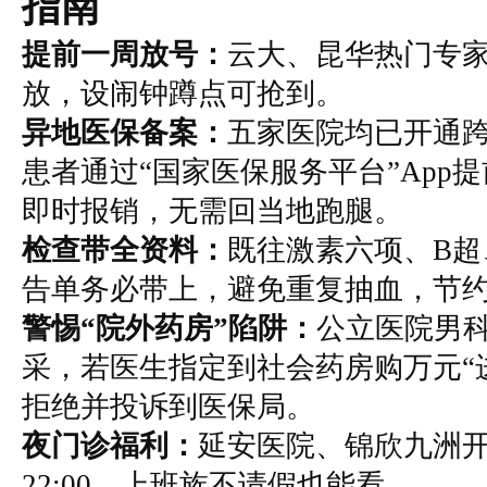
指南
提前一周放号：
云大、昆华热门专家号
放，设闹钟蹲点可抢到。
异地医保备案：
五家医院均已开通
患者通过“国家医保服务平台”App
即时报销，无需回当地跑腿。
检查带全资料：
既往激素六项、B超
告单务必带上，避免重复抽血，节
警惕“院外药房”陷阱：
公立医院男科
采，若医生指定到社会药房购万元“
拒绝并投诉到医保局。
夜门诊福利：
延安医院、锦欣九洲开放至
22:00，上班族不请假也能看。