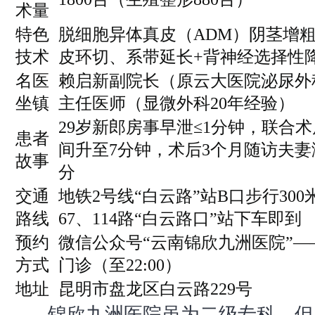
术量
特色
脱细胞异体真皮（ADM）阴茎增
技术
皮环切、系带延长+背神经选择性
名医
赖启新副院长（原云大医院泌尿外
坐镇
主任医师（显微外科20年经验）
29岁新郎房事早泄≤1分钟，联合
患者
间升至7分钟，术后3个月随访夫妻满
故事
分
交通
地铁2号线“白云路”站B口步行300
路线
67、114路“白云路口”站下车即到
预约
微信公众号“云南锦欣九洲医院”
方式
门诊（至22:00）
地址
昆明市盘龙区白云路229号
锦欣九洲医院虽为二级专科，但