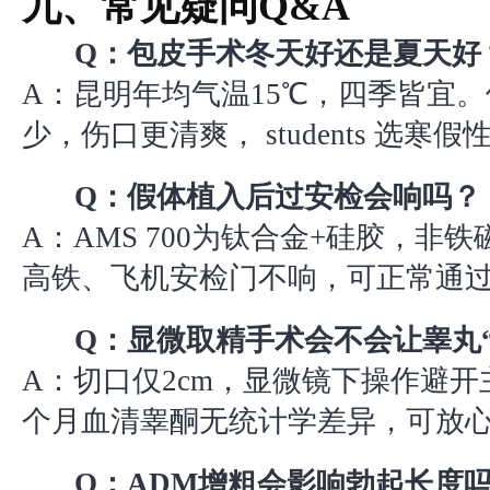
九、常见疑问Q&A
Q：包皮手术冬天好还是夏天好
A：昆明年均气温15℃，四季皆宜
少，伤口更清爽， students 选寒
Q：假体植入后过安检会响吗？
A：AMS 700为钛合金+硅胶，非
高铁、飞机安检门不响，可正常通
Q：显微取精手术会不会让睾丸
A：切口仅2cm，显微镜下操作避开
个月血清睾酮无统计学差异，可放
Q：ADM增粗会影响勃起长度