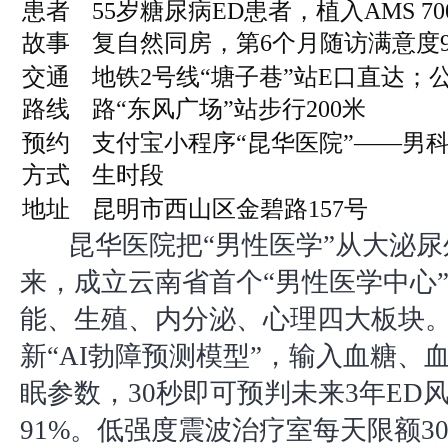
患者
55岁糖尿病ED患者，植入AMS 7
故事
复自然同房，第6个月随访满意度9.8
交通
地铁2号线“塘子巷”站E口直达；公交
路线
路“东风广场”站步行200米
预约
支付宝小程序“昆华医院”——男
方式
生时段
地址
昆明市西山区金碧路157号
昆华医院把“男性医学”从大泌
来，成立云南省首个“男性医学中心
能、生殖、内分泌、心理四大板块。2
新“AI勃障预测模型”，输入血糖、
眠参数，30秒即可预判未来3年ED
91%。低强度震波治疗室每天限额30