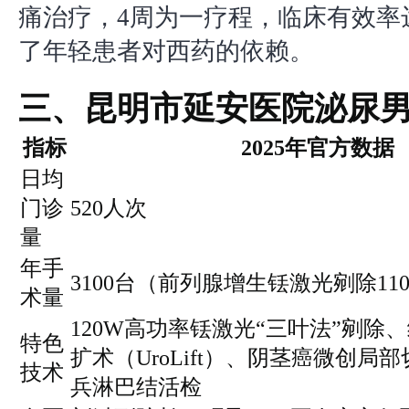
痛治疗，4周为一疗程，临床有效率达
了年轻患者对西药的依赖。
三、昆明市延安医院泌尿
指标
2025年官方数据
日均
门诊
520人次
量
年手
3100台（前列腺增生铥激光剜除11
术量
120W高功率铥激光“三叶法”剜除
特色
扩术（UroLift）、阴茎癌微创局
技术
兵淋巴结活检