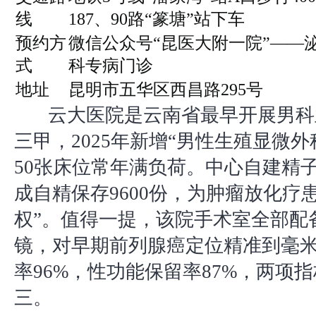
线
187、90路“篆塘”站下车
预约方
微信公众号“昆医大附一院”——
式
科专病门诊
地址
昆明市五华区西昌路295号
云大医院是云南省最早开展男科
三甲，2025年新增“男性生殖显微外
50张床位常年满负荷。中心自建精
成自精保存9600份，为肿瘤放化疗
权”。值得一提，该院手术室全部配
镜，对早期前列腺癌定位精准到毫
率96%，性功能保留率87%，两项
三。