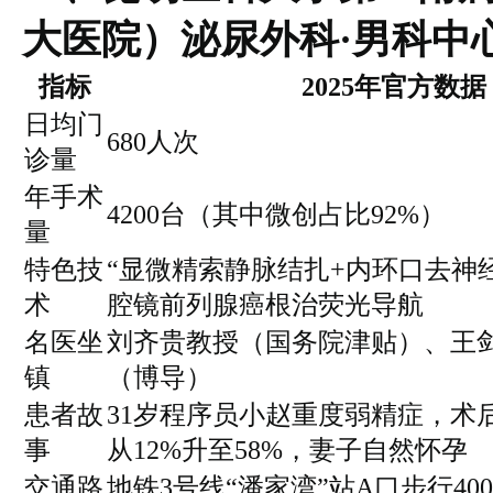
大医院）泌尿外科·男科中
指标
2025年官方数据
日均门
680人次
诊量
年手术
4200台（其中微创占比92%）
量
特色技
“显微精索静脉结扎+内环口去神经
术
腔镜前列腺癌根治荧光导航
名医坐
刘齐贵教授（国务院津贴）、王
镇
（博导）
患者故
31岁程序员小赵重度弱精症，术
事
从12%升至58%，妻子自然怀孕
交通路
地铁3号线“潘家湾”站A口步行400