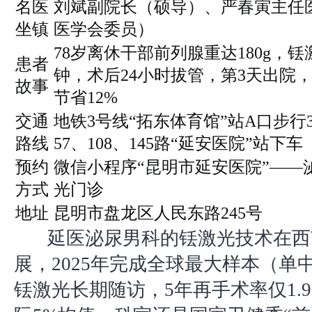
名医
刘斌副院长（硕导）、严春寅主任
坐镇
医学会委员）
78岁离休干部前列腺重达180g，铥
患者
钟，术后24小时拔管，第3天出院
故事
节省12%
交通
地铁3号线“拓东体育馆”站A口步行
路线
57、108、145路“延安医院”站下车
预约
微信小程序“昆明市延安医院”——
方式
光门诊
地址
昆明市盘龙区人民东路245号
延医泌尿男科的铥激光技术在西
展，2025年完成全球最大样本（单中
铥激光长期随访，5年再手术率仅1.