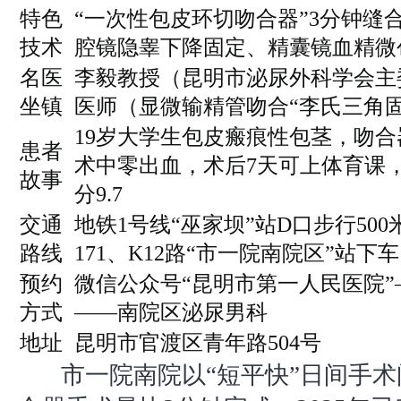
特色
“一次性包皮环切吻合器”3分钟缝
技术
腔镜隐睾下降固定、精囊镜血精微
名医
李毅教授（昆明市泌尿外科学会主
坐镇
医师（显微输精管吻合“李氏三角
19岁大学生包皮瘢痕性包茎，吻合
患者
术中零出血，术后7天可上体育课
故事
分9.7
交通
地铁1号线“巫家坝”站D口步行500
路线
171、K12路“市一院南院区”站下车
预约
微信公众号“昆明市第一人民医院
方式
——南院区泌尿男科
地址
昆明市官渡区青年路504号
市一院南院以“短平快”日间手