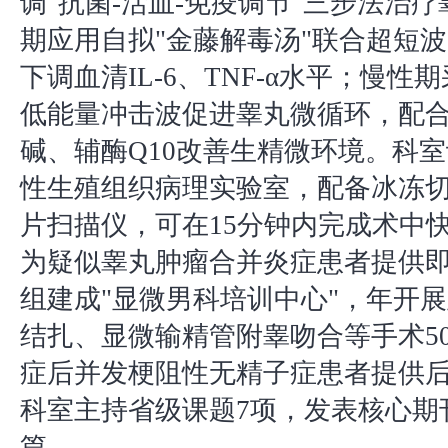
调"抗菌-活血-免疫调节"三步法治
期应用自拟"金藤解毒汤"联合超短
下调血清IL-6、TNF-α水平；慢性
低能量冲击波促进睾丸微循环，配
碱、辅酶Q10改善生精微环境。科
性生殖组织病理实验室，配备冰冻
片扫描仪，可在15分钟内完成术中
为疑似睾丸肿瘤合并炎症患者提供
组建成"显微男科培训中心"，年开
结扎、显微输精管附睾吻合等手术5
症后并发梗阻性无精子症患者提供
科室主持省级课题7项，发表核心期
篇。