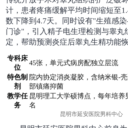
计，患者疼痛缓解平均时间缩短至1.
数下降到4.7天。同时设有"生殖感
门诊"，引入精子电生理检测与睾丸
定，帮助预测炎症后睾丸生精功能
专科床
45张，单元式病房配独立层流
位
特色制
院内协定消炎凝胶，含纳米银-
剂
部镇痛抑菌
教学任
昆明理工大学硕博点，每年培养男
务
名
昆明市延安医院男科中心