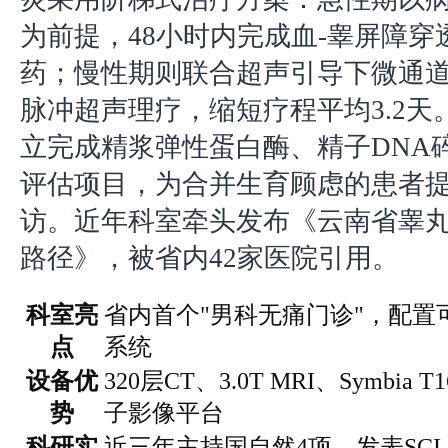
为前提，48小时内完成血-睾屏障穿
药；慢性期则联合超声引导下微通
脉冲超声理疗，缩短疗程平均3.2天
立完成精浆弹性蛋白酶、精子DNA
评估项目，为合并生育顾虑的患者
访。近年科室牵头发布《云南省睾丸
路径》，被省内42家医院引用。
科室亮
省内首个"男科无痛门诊"，配置
点
系统
设备优
320层CT、3.0T MRI、Symbia T1
势
子影像平台
科研实
近三年主持国自然4项，发表SCI