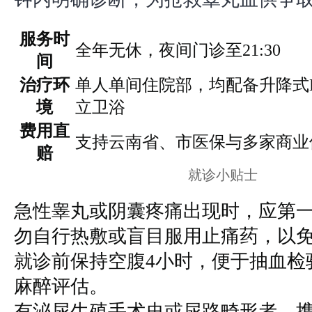
服务时
全年无休，夜间门诊至21:30
间
治疗环
单人单间住院部，均配备升降式
境
立卫浴
费用直
支持云南省、市医保与多家商业
赔
就诊小贴士
急性睾丸或阴囊疼痛出现时，应第
勿自行热敷或盲目服用止痛药，以
就诊前保持空腹4小时，便于抽血检
麻醉评估。
有泌尿生殖手术史或尿路畸形者，