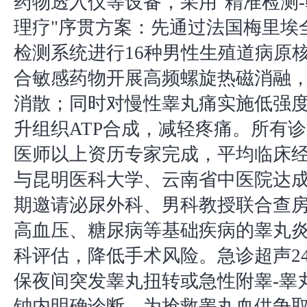
药物透入仪等设备，采用"精准检测-
理疗"序贯方案：先通过法国梅里埃
检测系统进行16种男性生殖道病原
合敏感药物开展高频螺旋热磁消融
消散；同时对慢性睾丸痛实施低强
升组织ATP合成，减轻疼痛。所有
医师以上资历专家完成，平均临床经
与昆明医科大学、云南省中医院达
期邀请泌尿外科、男科教授联合查
高血压、糖尿病等基础疾病的睾丸
科评估，降低手术风险。急诊超声2
保夜间突发睾丸扭转或急性附睾-睾丸
钟内明确诊断，为抢救睾丸血供争