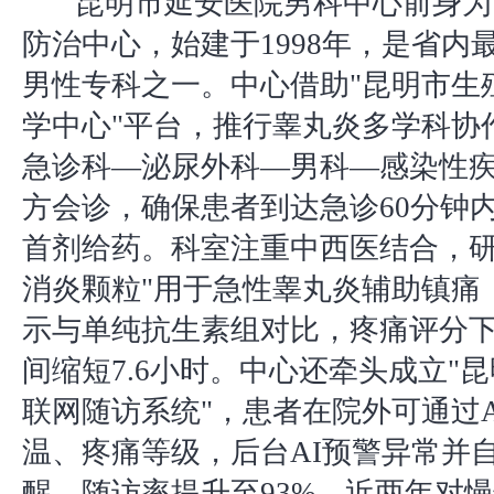
昆明市延安医院男科中心前身为
防治中心，始建于1998年，是省内
男性专科之一。中心借助"昆明市生
学中心"平台，推行睾丸炎多学科协
急诊科—泌尿外科—男科—感染性
方会诊，确保患者到达急诊60分钟
首剂给药。科室注重中西医结合，研
消炎颗粒"用于急性睾丸炎辅助镇痛
示与单纯抗生素组对比，疼痛评分下
间缩短7.6小时。中心还牵头成立"
联网随访系统"，患者在院外可通过A
温、疼痛等级，后台AI预警异常并
醒，随访率提升至93%。近两年对