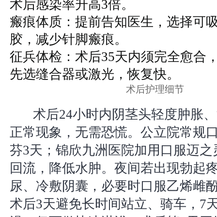
术后感染率升高3倍。
瘢痕体质：提前告知医生，选择可
胶，减少针脚瘢痕。
征兵体检：术后35天内须完全愈合
先选缝合器或激光，恢复快。
术后护理细节
术后24小时内阴茎头轻度肿胀
正常现象，无需恐慌。公立院常规口
芬3天；锦欣九洲医院加用口服迈之
回流，降低水肿。夜间若出现勃起
尿、冷敷阴囊，必要时口服乙烯雌
术后3天避免长时间站立、骑车，7