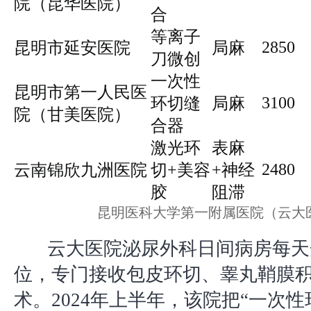
院（昆华医院）
合
等离子
2850
昆明市延安医院
局麻
刀微创
一次性
昆明市第一人民医
3100
环切缝
局麻
院（甘美医院）
合器
激光环
表麻
2480
云南锦欣九洲医院
切+美容
+神经
胶
阻滞
昆明医科大学第一附属医院（云大
云大医院泌尿外科日间病房每天
位，专门接收包皮环切、睾丸鞘膜
术。2024年上半年，该院把“一次性