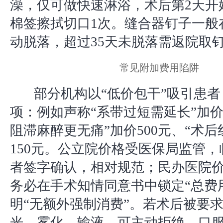
澡，仅可做快速淋浴，术后第2天开
棉签擦拭切口1次。缝合器钉子一般在
动脱落，超过35天未脱落需返院取
常见附加费用陷阱
部分机构以“低价包干”吸引患
项：例如声称“系带过短需延长”加价8
阻滞麻醉更无痛”加价500元、“术后
150元。公立院价格受医保局监管
者签字确认，相对规范；民办医院
务必在手术知情同意书中锁定“总费
明“无额外强制消费”。若术后被要
光、雾化、输液，可主动拒绝，口