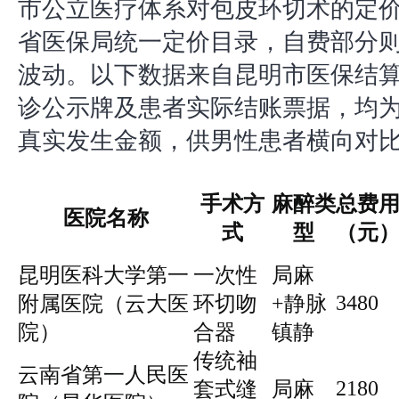
市公立医疗体系对包皮环切术的定
省医保局统一定价目录，自费部分
波动。以下数据来自昆明市医保结
诊公示牌及患者实际结账票据，均为2
真实发生金额，供男性患者横向对
手术方
麻醉类
总费
医院名称
式
型
（元
昆明医科大学第一
一次性
局麻
3480
附属医院（云大医
环切吻
+静脉
院）
合器
镇静
传统袖
云南省第一人民医
2180
套式缝
局麻