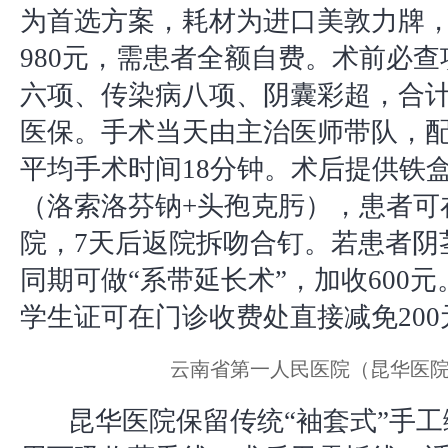
为首选方案，耗材为进口美敦力牌
980元，需患者全额自费。术前必
六项、传染病八项、阴囊彩超，合计
医保。手术当天由主治医师带队，配
平均手术时间18分钟。术后提供铁
（洛索洛芬钠+头孢克肟），患者可
院，7天后返院拆吻合钉。若患者阴
同期可做“系带延长术”，加收600
学生证可在门诊收费处直接减免20
云南省第一人民医院（昆华医
昆华医院保留传统“袖套式”手