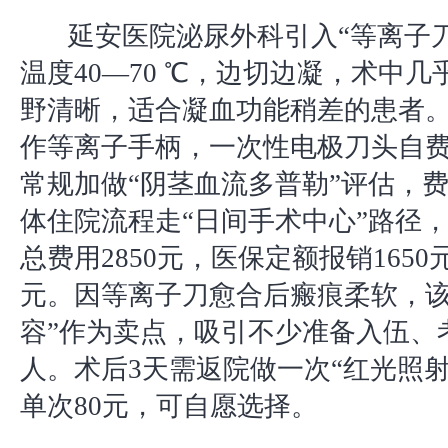
延安医院泌尿外科引入“等离子
温度40—70 ℃，边切边凝，术中
野清晰，适合凝血功能稍差的患者
作等离子手柄，一次性电极刀头自费
常规加做“阴茎血流多普勒”评估，费
体住院流程走“日间手术中心”路径
总费用2850元，医保定额报销1650元
元。因等离子刀愈合后瘢痕柔软，该
容”作为卖点，吸引不少准备入伍、
人。术后3天需返院做一次“红光照射
单次80元，可自愿选择。