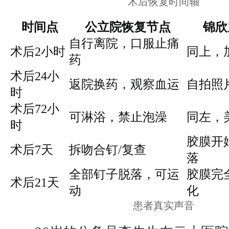
术后恢复时间轴
时间点
公立院恢复节点
锦欣
自行离院，口服止痛
术后2小时
同上，
药
术后24小
返院换药，观察血运
自拍照
时
术后72小
可淋浴，禁止泡澡
同左，
时
胶膜开
术后7天
拆吻合钉/复查
落
全部钉子脱落，可运
胶膜完
术后21天
动
化
患者真实声音