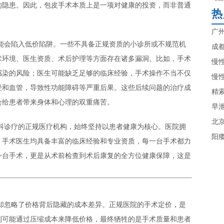
的隐患。因此，包皮手术本质上是一项对健康的投资，而非普通
热
广
能会陷入低价陷阱。一些不具备正规资质的小诊所或不规范机
成
术环境、医生资质、术后护理等方面存在诸多漏洞。比如，手术
慢
感染的风险；医生可能缺乏足够的临床经验，手术操作不当不仅
慢
经和血管，导致性功能障碍等严重后果。这些后续问题的治疗成
精
会给患者带来身体和心理的双重痛苦。
早
北
科诊疗的正规医疗机构，始终坚持以患者健康为核心。医院拥
阳
；手术医生均具备丰富的临床经验和专业资质，每一台手术都力
一台手术，更是从术前检查到术后康复的全方位健康保障，这是
却忽略了价格背后隐藏的成本差异。正规医院的手术定价，是
则可能通过压缩成本来降低价格，最终牺牲的是手术质量和患者